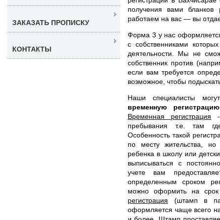
получения вами бланков 
работаем на вас — вы отдает
ЗАКАЗАТЬ ПРОПИСКУ
Форма 3 у нас оформляется
с собственниками которых
КОНТАКТЫ
деятельности. Мы не смож
собственник против (напри
если вам требуется опред
возможное, чтобы подыскат
Наши специалисты мог
временную регистрац
Временная регистрация
- 
пребывания т.е. там гд
Особенность такой регистра
по месту жительства, но
ребенка в школу или детски
выписываться с постоянн
учете вам предоставл
определенным сроком рег
можно оформить на срок
регистрация
(штамп в пас
оформляется чаще всего на
и более. Штамп проставляе